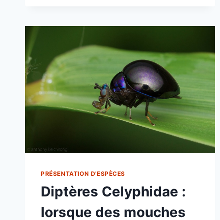
OU
SE
SPÉCIALISER
?
LE
CHOIX
DES
FLEURS
ET
DE
LEURS
POLLINISATEURS
PRÉSENTATION D'ESPÈCES
Diptères Celyphidae :
lorsque des mouches