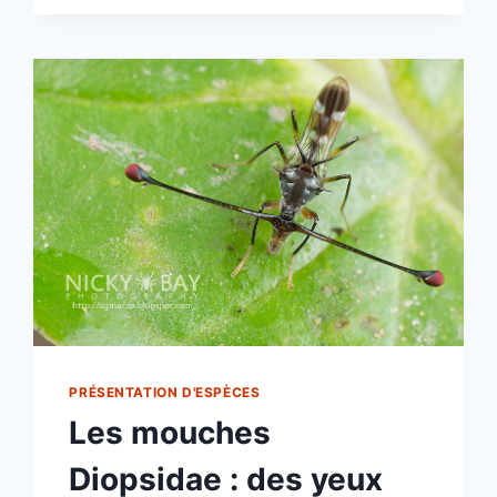
RETOUR
IMPROBABLE
DE
LA
MOUCHE
À
TÊTE
ORANGE
!
PRÉSENTATION D'ESPÈCES
Les mouches
Diopsidae : des yeux