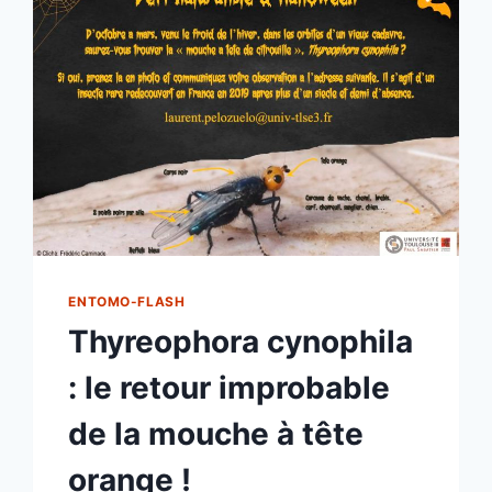
ENTOMO-FLASH
Thyreophora cynophila
: le retour improbable
de la mouche à tête
orange !