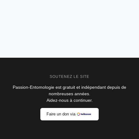
–
ALBUM
PHOTOS
SOUTENEZ LE SITE
Passion-Entomologie est gratuit et indépendant depuis de
nombreuses années.
Aidez-nous à continuer.
Faire un don via