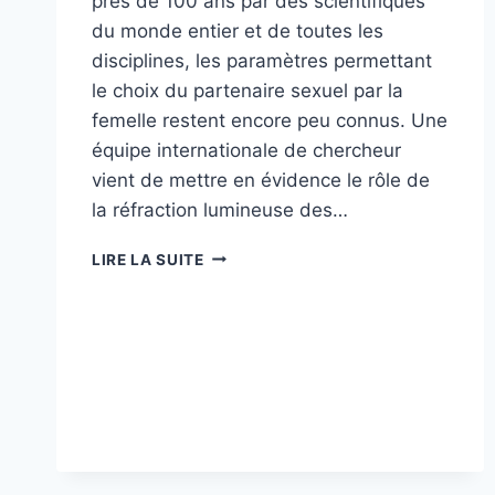
près de 100 ans par des scientifiques
du monde entier et de toutes les
disciplines, les paramètres permettant
le choix du partenaire sexuel par la
femelle restent encore peu connus. Une
équipe internationale de chercheur
vient de mettre en évidence le rôle de
la réfraction lumineuse des…
ATTRACTIVITÉ
LIRE LA SUITE
SEXUELLE
DES
AILES
DU
MÂLE
CHEZ
LA
MOUCHE
(DROSOPHILA
MELANOGASTER)