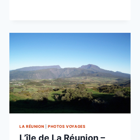
DIOPSIDAE
:
DES
YEUX
LOIN
PERCHÉS
!
LA RÉUNION
|
PHOTOS VOYAGES
L’île de La Réunion –