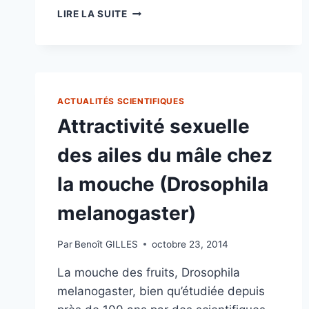
DIPTÈRES
LIRE LA SUITE
CELYPHIDAE
:
LORSQUE
DES
MOUCHES
MIMENT
ACTUALITÉS SCIENTIFIQUES
DES
Attractivité sexuelle
COLÉOPTÈRES
des ailes du mâle chez
la mouche (Drosophila
melanogaster)
Par
Benoît GILLES
octobre 23, 2014
La mouche des fruits, Drosophila
melanogaster, bien qu’étudiée depuis