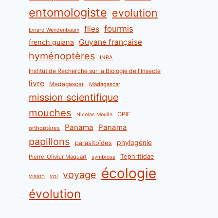
entomologiste
evolution
fourmis
flies
Evrard Wendenbaum
Guyane française
french guiana
hyménoptères
INRA
Institut de Recherche sur la Biologie de l'Insecte
livre
Madagascar
Madagascar
mission scientifique
mouches
OPIE
Nicolas Moulin
Panama
Panama
orthoptères
papillons
phylogénie
parasitoïdes
Tephritidae
Pierre-Olivier Maquart
symbiose
écologie
voyage
vision
vol
évolution