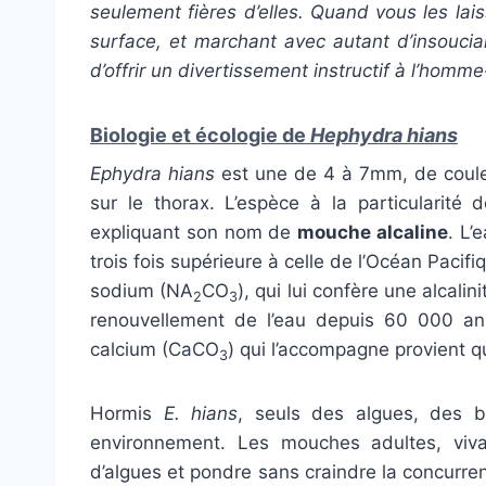
seulement fières d’elles. Quand vous les lai
surface, et marchant avec autant d’insoucia
d’offrir un divertissement instructif à l’homme
Biologie et écologie de
Hephydra hians
Ephydra hians
est une de 4 à 7mm, de couleu
sur le thorax. L’espèce à la particularité
expliquant son nom de
mouche alcaline
. L’
trois fois supérieure à celle de l’Océan Paci
sodium (NA
CO
), qui lui confère une alcalin
2
3
renouvellement de l’eau depuis 60 000 ans
calcium (CaCO
) qui l’accompagne provient q
3
Hormis
E. hians
, seuls des algues, des ba
environnement. Les mouches adultes, vivan
d’algues et pondre sans craindre la concurren