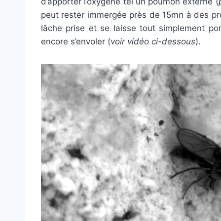
d’apporter l’oxygène tel un poumon externe (
peut rester immergée près de 15mn à des pro
lâche prise et se laisse tout simplement por
encore s’envoler (
voir vidéo ci-dessous
).
L
e
c
t
e
u
r
v
i
d
é
o