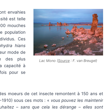
ont envahies
ité est telle
 2000 mouches
ne population
ndividus. Ces
phydra hians
 leur mode de
ue des plus
Lac Mono (
Source
: F. van Breugel)
la capacité à
fois pour se
 des moeurs de cet insecte remontent à 150 ans et
35-1910) sous ces mots : «
vous pouvez les maintenir
uhaitez – sans que cela les dérange – elles sont