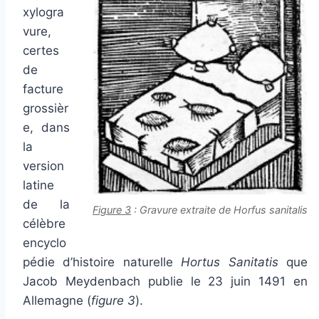
xylogra
vure,
certes
de
facture
grossièr
e, dans
la
version
latine
de la
Figure 3
: Gravure extraite de
Horfus sanitalis
célèbre
encyclo
pédie d’histoire naturelle
Hortus Sanitatis
que
Jacob Meydenbach publie le 23 juin 1491 en
Allemagne (
figure 3
).