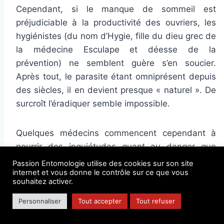
Cependant, si le manque de sommeil est
préjudiciable à la productivité des ouvriers, les
hygiénistes (du nom d’Hygie, fille du dieu grec de
la médecine Esculape et déesse de la
prévention) ne semblent guère s’en soucier.
Après tout, le parasite étant omniprésent depuis
des siècles, il en devient presque « naturel ». De
surcroît l’éradiquer semble impossible.
Quelques médecins commencent cependant à
nourrir des inquiétudes quant au danger que
peuvent représenter les punaises de lit sur le
Passion Entomologie utilise des cookies sur son site
internet et vous donne le contrôle sur ce que vous
plan sanitaire (
figure 6
).
souhaitez activer.
On peut ainsi lire dans le numéro 9 du journal
er
niçois
La Clinique
du 1
juillet 1892 :
« Un sujet
Personnaliser
Tout accepter
Tout refuser
d’actualité, par ces temps
caniculaires,
c’est (sic)