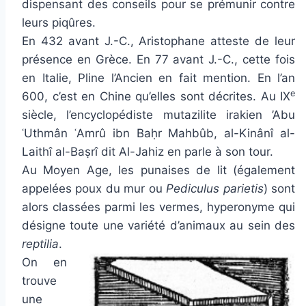
dispensant des conseils pour se prémunir contre
leurs piqûres.
En 432 avant J.-C., Aristophane atteste de leur
présence en Grèce. En 77 avant J.-C., cette fois
en Italie, Pline l’Ancien en fait mention. En l’an
e
600, c’est en Chine qu’elles sont décrites. Au IX
siècle, l’encyclopédiste mutazilite irakien ’Abu
ʿUthmân ʿAmrû ibn Baḥr Mahbûb, al-Kinânî al-
Laithî al-Baṣrî dit Al-Jahiz en parle à son tour.
Au Moyen Age, les punaises de lit (également
appelées poux du mur ou
Pediculus parietis
) sont
alors classées parmi les vermes, hyperonyme qui
désigne toute une variété d’animaux au sein des
reptilia
.
On en
trouve
une