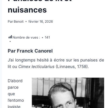
nuisances
Par
Benoit
février 16, 2026
Nombre de vues :
141
Par Franck Canorel
J’ai longtemps hésité à écrire sur les punaises de
lit ou
Cimex lecticularius
(Linnaeus, 1758).
D’abord
parce
que
l’entomo
logiste