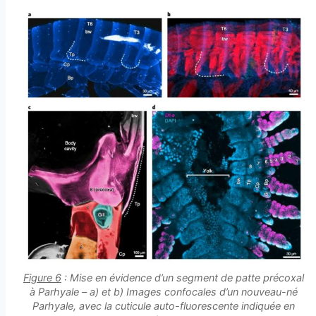
Figure 6
: Mise en évidence d’un segment de patte précoxal
à
Parhyale
– a) et b) Images confocales d’un nouveau-né
Parhyale
, avec la cuticule auto-fluorescente indiquée en