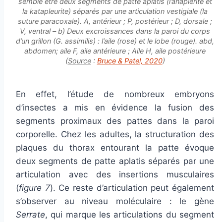
semble être deux segments de patte aplatis (l’anaplerite et
la katapleurite) séparés par une articulation vestigiale (la
suture paracoxale). A, antérieur ; P, postérieur ; D, dorsale ;
V, ventral – b) Deux excroissances dans la paroi du corps
d’un grillon (
G. assimilis
) : l’aile (rose) et le lobe (rouge). abd,
abdomen; aile F, aile antérieure ; Aile H, aile postérieure
(
Source
:
Bruce & Patel, 2020
)
En effet, l’étude de nombreux embryons
d’insectes a mis en évidence la fusion des
segments proximaux des pattes dans la paroi
corporelle. Chez les adultes, la structuration des
plaques du thorax entourant la patte évoque
deux segments de patte aplatis séparés par une
articulation avec des insertions musculaires
(
figure 7
). Ce reste d’articulation peut également
s’observer au niveau moléculaire : le gène
Serrate
, qui marque les articulations du segment