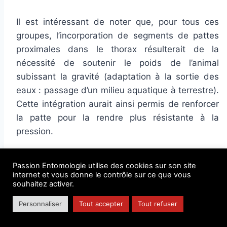
Il est intéressant de noter que, pour tous ces
groupes, l’incorporation de segments de pattes
proximales dans le thorax résulterait de la
nécessité de soutenir le poids de l’animal
subissant la gravité (adaptation à la sortie des
eaux : passage d’un milieu aquatique à terrestre).
Cette intégration aurait ainsi permis de renforcer
la patte pour la rendre plus résistante à la
pression.
Synthèse des homologies de structures
Passion Entomologie utilise des cookies sur son site
internet et vous donne le contrôle sur ce que vous
entre crustacés ancestraux et insectes,
souhaitez activer.
et des processus évolutifs d’intégration
Personnaliser
Tout accepter
Tout refuser
des segments et de la formation des
ailes chez les insectes