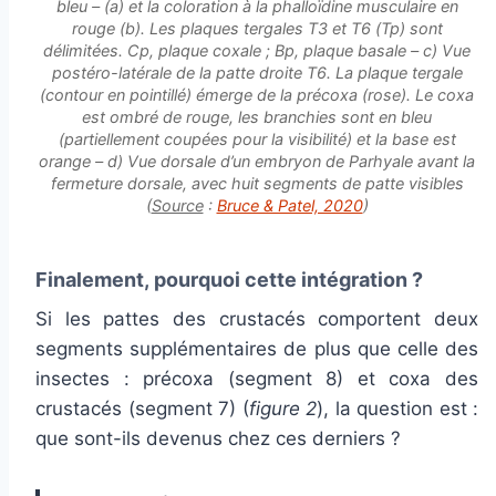
bleu – (a) et la coloration à la phalloïdine musculaire en
rouge (b). Les plaques tergales T3 et T6 (Tp) sont
délimitées. Cp, plaque coxale ; Bp, plaque basale – c) Vue
postéro-latérale de la patte droite T6. La plaque tergale
(contour en pointillé) émerge de la précoxa (rose). Le coxa
est ombré de rouge, les branchies sont en bleu
(partiellement coupées pour la visibilité) et la base est
orange – d) Vue dorsale d’un embryon de
Parhyale
avant la
fermeture dorsale, avec huit segments de patte visibles
(
Source
:
Bruce & Patel, 2020
)
Finalement,
pourquoi cette intégration ?
Si les pattes des crustacés comportent deux
segments supplémentaires de plus que celle des
insectes : précoxa (segment 8) et coxa des
crustacés (segment 7) (
figure 2
), la question est :
que sont-ils devenus chez ces derniers ?