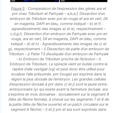
Figure 5
: Comparaison de l’expression des gènes ara et
pnr chez
Tribolium
et
Parhyale
– a,b,e,f, Dissection d’un
embryon de
Tribolium
avec
pnr
en rouge et
ara
en vert,
Dll
en magenta,
DAPI
en bleu, comme indiqué – b) et f) :
agrandissements des images a) et e), respectivement –
c,d,g,h, Dissection d’un embryon de
Parhyale
avec
pnr
en
rouge,
ara
en vert,
Dll
en magenta,
DAPI
en bleu, comme
indiqué – d) et h) : Agrandissements des images de c) et
g), respectivement – i) Dissection de patte d’un embryon de
Tribolium
– j) Patte T3 disséquée d’un embryon de
Parhyale
– k) Embryon de
Tribolium
proche de l’éclosion – l)
Embryon de
Tribolium
. Le spiracle vient en butée contre le
repère d’aile vestigial (vg) et peut donc être utilisé pour
localiser l’aile présumée.
pnr
(rouge) est exprimé dans la
région la plus dorsale de l’embryon. Les grandes cellules
d’expression dorsale à
pnr
dans c) et j) sont le jaune extra-
embryonnaire (y) qui existe avant la fermeture dorsale.
ara
s’exprime en trois domaines : dorsalement sur le segment 8
(tête de flèche fermée), à cheval sur les segments 7 et 8 de
la patte (tête de flèche ouverte) et un patch circulaire sur le
segment 6 flèche) – i) et j)
pnr
et
ara
sont exprimés dans