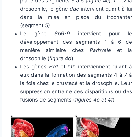
place des segments 3 à 5 (
figure 4c
). Chez la
drosophile, le gène
dac
intervient quant à lui
dans la mise en place du trochanter
(segment 5)
Le gène
Sp6-9
intervient pour le
développement des segments 1 à 6 de
manière similaire chez
Parhyale
et la
drosophile (
figure 4d
).
Les gènes
Exd
et
hth
interviennent quant à
eux dans la formation des segments 4 à 7 à
la fois chez le crustacé et la drosophile. Leur
suppression entraine des disparitions ou des
fusions de segments (
figures 4e et 4f
)