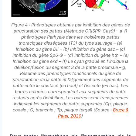
Figure 4
: Phénotypes obtenus par inhibition des gènes de
structuration des pattes (Méthode CRISPR-Cas9) – a-f)
phénotypes
Parhyale
dans les troisièmes pattes
thoraciques disséquées (T3) du type sauvage – (a)
Inhibition du gène
DII –
(b) Inhibition du gène
dac
– (c)
Inhibition du gène
Sp6-9
– (d) Inhibition du gène
hth
– (e)
Inhibition du gène
exd
– (f) Le cyan gradué en f indique la
délétion/fusion du segment 3 de la patte proximale – g)
Résumé des phénotypes fonctionnels du gène de
structuration de la patte et l’alignement des segments de
patte entre le crustacé (en haut) et l’insecte (en bas). Les
barres colorées correspondent aux segments de patte
restants après l’inhibition. Les barres semi-transparentes
indiquent les segments de patte supprimés (Cp, plaque
coxale ; G, branchie ; Tp, plaque tergal) (
Source
:
Bruce &
Patel, 2020
)