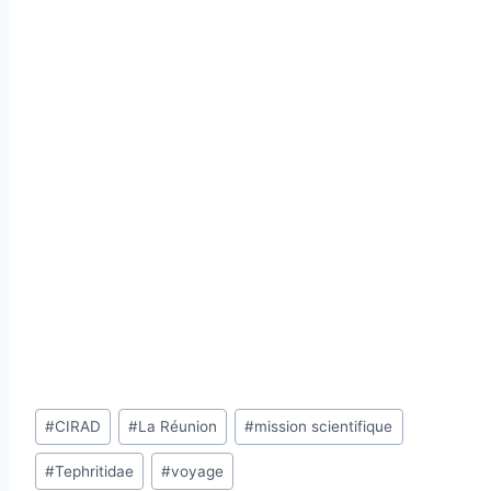
Étiquettes
#
CIRAD
#
La Réunion
#
mission scientifique
de
#
Tephritidae
#
voyage
la