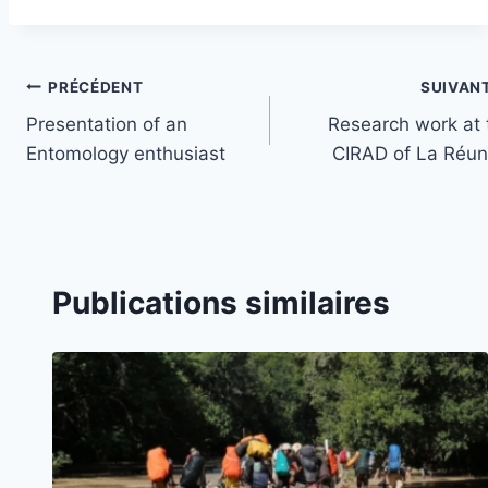
publication :
Navigation
PRÉCÉDENT
SUIVAN
Presentation of an
Research work at 
de
Entomology enthusiast
CIRAD of La Réun
l’article
Publications similaires