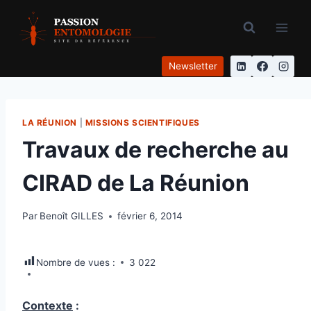
Aller
au
contenu
Newsletter
LA RÉUNION
|
MISSIONS SCIENTIFIQUES
Travaux de recherche au
CIRAD de La Réunion
Par
Benoît GILLES
février 6, 2014
Nombre de vues :
3 022
Contexte
: