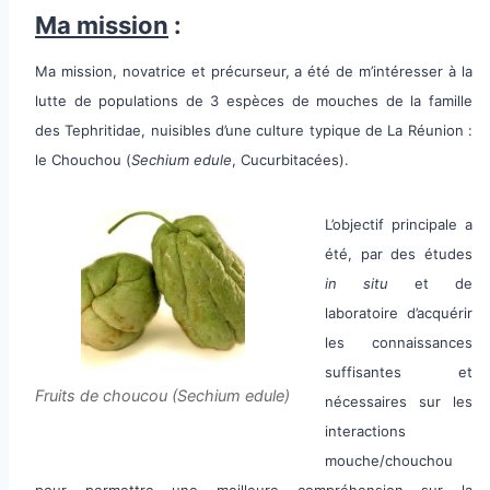
Ma mission
:
Ma mission, novatrice et précurseur, a été de m’intéresser à la
lutte de populations de 3 espèces de mouches de la famille
des Tephritidae, nuisibles d’une culture typique de La Réunion :
le Chouchou (
Sechium edule
, Cucurbitacées).
L’objectif principale a
été, par des études
in situ
et de
laboratoire d’acquérir
les connaissances
suffisantes et
Fruits de choucou (Sechium edule)
nécessaires sur les
interactions
mouche/chouchou
pour permettre une meilleure compréhension sur la