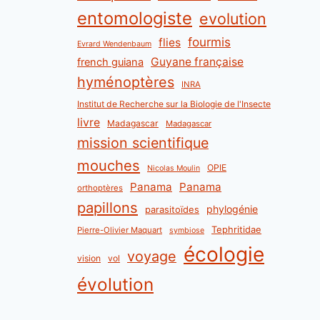
entomologiste
evolution
fourmis
flies
Evrard Wendenbaum
Guyane française
french guiana
hyménoptères
INRA
Institut de Recherche sur la Biologie de l'Insecte
livre
Madagascar
Madagascar
mission scientifique
mouches
OPIE
Nicolas Moulin
Panama
Panama
orthoptères
papillons
phylogénie
parasitoïdes
Tephritidae
Pierre-Olivier Maquart
symbiose
écologie
voyage
vision
vol
évolution