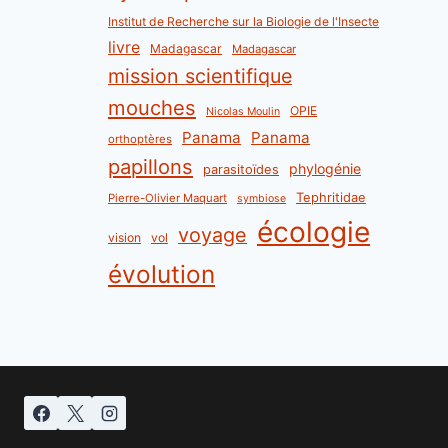
Institut de Recherche sur la Biologie de l'Insecte
livre
Madagascar
Madagascar
mission scientifique
mouches
OPIE
Nicolas Moulin
Panama
Panama
orthoptères
papillons
phylogénie
parasitoïdes
Tephritidae
Pierre-Olivier Maquart
symbiose
écologie
voyage
vision
vol
évolution