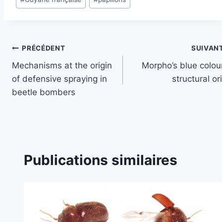
la
publication :
Navigation
PRÉCÉDENT
SUIVAN
Mechanisms at the origin
Morpho’s blue colour
de
of defensive spraying in
structural or
l’article
beetle bombers
Publications similaires