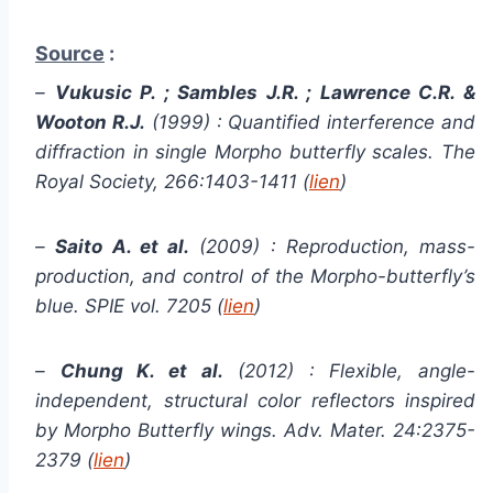
Source
:
–
Vukusic P. ; Sambles J.R. ; Lawrence C.R. &
Wooton R.J.
(1999) : Quantified interference and
diffraction in single Morpho butterfly scales. The
Royal Society, 266:1403-1411 (
lien
)
–
Saito A. et al.
(2009) : Reproduction, mass-
production, and control of the Morpho-butterfly’s
blue. SPIE vol. 7205 (
lien
)
–
Chung K. et al.
(2012) : Flexible, angle-
independent, structural color reflectors inspired
by Morpho Butterfly wings. Adv. Mater. 24:2375-
2379 (
lien
)