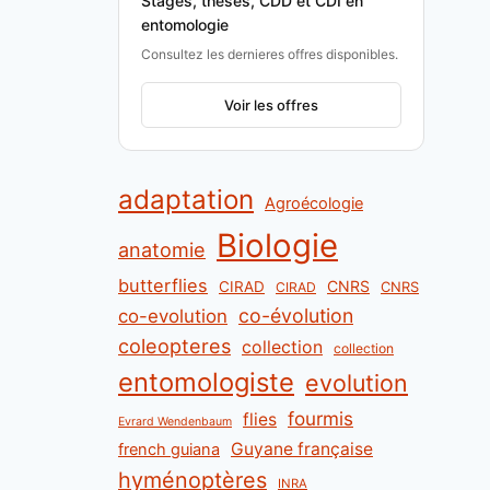
Stages, theses, CDD et CDI en
entomologie
Consultez les dernieres offres disponibles.
Voir les offres
adaptation
Agroécologie
Biologie
anatomie
butterflies
CNRS
CIRAD
CNRS
CIRAD
co-évolution
co-evolution
coleopteres
collection
collection
entomologiste
evolution
fourmis
flies
Evrard Wendenbaum
Guyane française
french guiana
hyménoptères
INRA