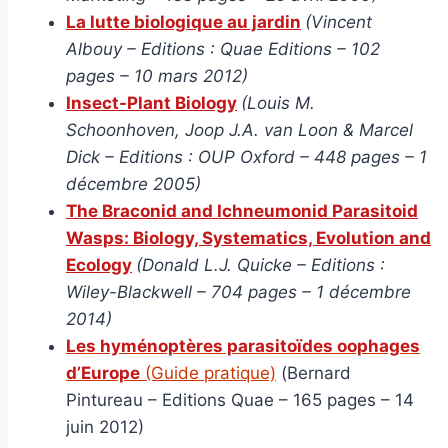
La lutte biologique au jardin
(Vincent
Albouy – Editions : Quae Editions – 102
pages – 10 mars 2012)
Insect-Plant Biology
(Louis M.
Schoonhoven, Joop J.A. van Loon & Marcel
Dick – Editions : OUP Oxford – 448 pages – 1
décembre 2005)
The Braconid and Ichneumonid Parasitoid
Wasps: Biology, Systematics, Evolution and
Ecology
(Donald L.J. Quicke – Editions :
Wiley-Blackwell – 704 pages – 1 décembre
2014)
Les hyménoptères parasitoïdes oophages
d’Europe
(Guide pratique)
(Bernard
Pintureau – Editions Quae – 165 pages – 14
juin 2012)