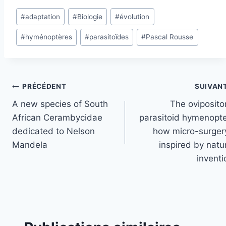
Étiquettes
#
adaptation
#
Biologie
#
évolution
de
#
hyménoptères
#
parasitoïdes
#
Pascal Rousse
la
publication :
Navigation
PRÉCÉDENT
SUIVAN
A new species of South
The oviposito
de
African Cerambycidae
parasitoid hymenopte
l’article
dedicated to Nelson
how micro-surgery
Mandela
inspired by natu
inventi