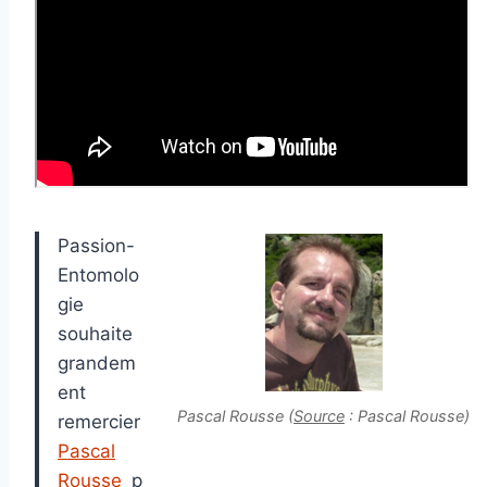
Passion-
Entomolo
gie
souhaite
grandem
ent
Pascal Rousse (
Source
: Pascal Rousse)
remercier
Pascal
Rousse
p