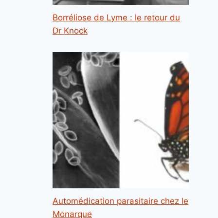
Borréliose de Lyme : le retour du
Dr Knock
Automédication parasitaire chez le
Monarque