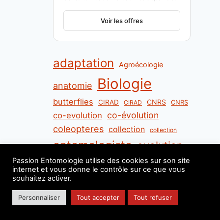
Voir les offres
adaptation
Agroécologie
Biologie
anatomie
butterflies
CNRS
CIRAD
CNRS
CIRAD
co-évolution
co-evolution
coleopteres
collection
collection
entomologiste
evolution
fourmis
Passion Entomologie utilise des cookies sur son site
flies
Evrard Wendenbaum
internet et vous donne le contrôle sur ce que vous
Guyane française
french guiana
souhaitez activer.
hyménoptères
INRA
Personnaliser
Tout accepter
Tout refuser
Institut de Recherche sur la Biologie de l'Insecte
livre
Madagascar
Madagascar