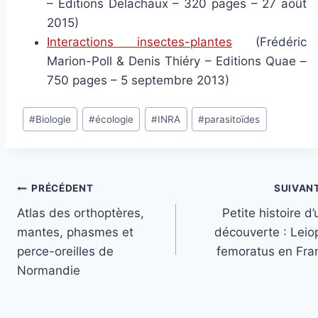
– Editions Delachaux – 320 pages – 27 août
2015)
Interactions insectes-plantes
(Frédéric
Marion-Poll & Denis Thiéry – Editions Quae –
750 pages – 5 septembre 2013)
Étiquettes
#
Biologie
#
écologie
#
INRA
#
parasitoïdes
de
la
publication :
Navigation
PRÉCÉDENT
SUIVAN
Atlas des orthoptères,
Petite histoire d
de
mantes, phasmes et
découverte : Leio
l’article
perce-oreilles de
femoratus en Fra
Normandie