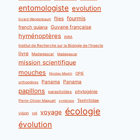
entomologiste
evolution
fourmis
flies
Evrard Wendenbaum
Guyane française
french guiana
hyménoptères
INRA
Institut de Recherche sur la Biologie de l'Insecte
livre
Madagascar
Madagascar
mission scientifique
mouches
OPIE
Nicolas Moulin
Panama
Panama
orthoptères
papillons
phylogénie
parasitoïdes
Tephritidae
Pierre-Olivier Maquart
symbiose
écologie
voyage
vision
vol
évolution